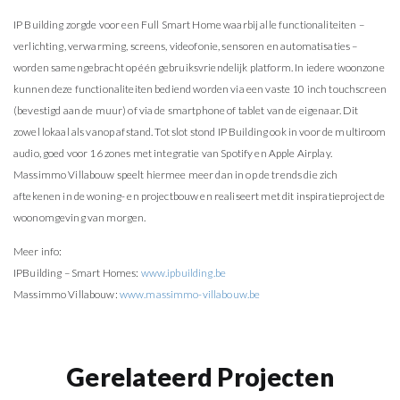
IP Building zorgde voor een Full Smart Home waarbij alle functionaliteiten –
verlichting, verwarming, screens, videofonie, sensoren en automatisaties –
worden samengebracht op één gebruiksvriendelijk platform. In iedere woonzone
kunnen deze functionaliteiten bediend worden via een vaste 10 inch touchscreen
(bevestigd aan de muur) of via de smartphone of tablet van de eigenaar. Dit
zowel lokaal als vanop afstand. Tot slot stond IP Building ook in voor de multiroom
audio, goed voor 16 zones met integratie van Spotify en Apple Airplay.
Massimmo Villabouw speelt hiermee meer dan in op de trends die zich
aftekenen in de woning- en projectbouw en realiseert met dit inspiratieproject de
woonomgeving van morgen.
Meer info:
IPBuilding – Smart Homes:
www.ipbuilding.be
Massimmo Villabouw:
www.massimmo-villabouw.be
Gerelateerd Projecten