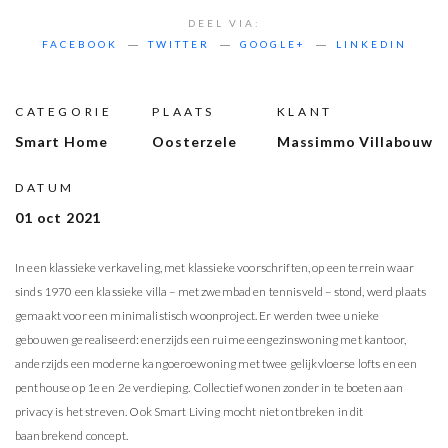
DEEL VIA:
FACEBOOK
TWITTER
GOOGLE+
LINKEDIN
CATEGORIE
PLAATS
KLANT
Smart Home
Oosterzele
Massimmo Villabouw
DATUM
01 oct 2021
In een klassieke verkaveling, met klassieke voorschriften, op een terrein waar
sinds 1970 een klassieke villa – met zwembad en tennisveld – stond, werd plaats
gemaakt voor een minimalistisch woonproject. Er werden twee unieke
gebouwen gerealiseerd: enerzijds een ruime eengezinswoning met kantoor,
anderzijds een moderne kangoeroewoning met twee gelijkvloerse lofts en een
penthouse op 1e en 2e verdieping. Collectief wonen zonder in te boeten aan
privacy is het streven. Ook Smart Living mocht niet ontbreken in dit
baanbrekend concept.