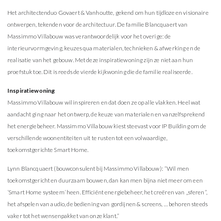
Het architectenduo Govaert & Vanhoutte, gekend om hun tijdloze en visionaire
ontwerpen, tekenden voor de architectuur. De familie Blancquaert van
Massimmo Villabouw was verantwoordelijk voor het overige: de
interieurvormgeving, keuzes qua materialen, technieken & afwerking en de
realisatie van het gebouw. Met deze inspiratiewoning zijn ze niet aan hun
proefstuk toe. Dit is reeds de vierde kijkwoning die de familie realiseerde.
Inspiratiewoning
Massimmo Villabouw wil inspireren en dat doen ze op alle vlakken. Heel wat
aandacht ging naar het ontwerp, de keuze van materialen en vanzelfsprekend
het energiebeheer. Massimmo Villabouw kiest steevast voor IP Building om de
verschillende woonentiteiten uit te rusten tot een volwaardige,
toekomstgerichte Smart Home.
Lynn Blancquaert (bouwconsulent bij Massimmo Villabouw): “Wil men
toekomstgericht en duurzaam bouwen, dan kan men bijna niet meer om een
’Smart Home systeem’ heen. Efficiënt energiebeheer, het creëren van „sferen”,
het afspelen van audio, de bediening van gordijnen & screens, … behoren steeds
vaker tot het wensenpakket van onze klant.”