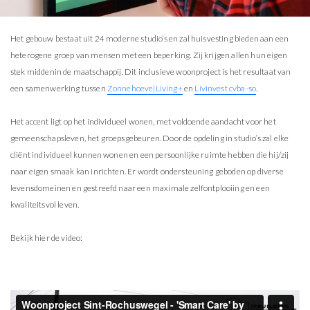
Het gebouw bestaat uit 24 moderne studio’s en zal huisvesting bieden aan een
heterogene groep van mensen met een beperking. Zij krijgen allen hun eigen
stek middenin de maatschappij. Dit inclusieve woonproject is het resultaat van
een samenwerking tussen
Zonnehoeve|Living+
en
Livinvest cvba-so
.
Het accent ligt op het individueel wonen, met voldoende aandacht voor het
gemeenschapsleven, het groepsgebeuren. Door de opdeling in studio’s zal elke
cliënt individueel kunnen wonen en een persoonlijke ruimte hebben die hij/zij
naar eigen smaak kan inrichten. Er wordt ondersteuning geboden op diverse
levensdomeinen en gestreefd naar een maximale zelfontplooiing en een
kwaliteitsvol leven.
Bekijk hier de video: