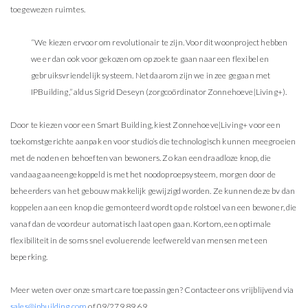
toegewezen ruimtes.
“We kiezen ervoor om revolutionair te zijn. Voor dit woonproject hebben
we er dan ook voor gekozen om op zoek te gaan naar een flexibel en
gebruiksvriendelijk systeem. Net daarom zijn we in zee gegaan met
IPBuilding,” aldus Sigrid Deseyn (zorgcoördinator Zonnehoeve|Living+).
Door te kiezen voor een Smart Building, kiest Zonnehoeve|Living+ voor een
toekomstgerichte aanpak en voor studio’s die technologisch kunnen meegroeien
met de noden en behoeften van bewoners. Zo kan een draadloze knop, die
vandaag aaneengekoppeld is met het noodoproepsysteem, morgen door de
beheerders van het gebouw makkelijk gewijzigd worden. Ze kunnen deze bv dan
koppelen aan een knop die gemonteerd wordt op de rolstoel van een bewoner, die
vanaf dan de voordeur automatisch laat open gaan. Kortom, een optimale
flexibiliteit in de soms snel evoluerende leefwereld van mensen met een
beperking.
Meer weten over onze smart care toepassingen? Contacteer ons vrijblijvend via
sales@ipbuilding.com
of 09/279 89 69.