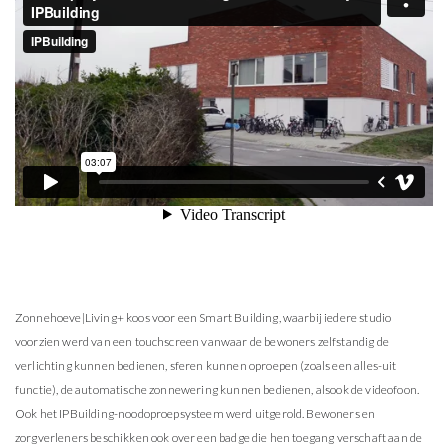
Zonnehoeve|Living+ koos voor een Smart Building, waarbij iedere studio
voorzien werd van een touchscreen vanwaar de bewoners zelfstandig de
verlichting kunnen bedienen, sferen kunnen oproepen (zoals een alles-uit
functie), de automatische zonnewering kunnen bedienen, alsook de videofoon.
Ook het IPBuilding-noodoproepsysteem werd uitgerold. Bewoners en
zorgverleners beschikken ook over een badge die hen toegang verschaft aan de