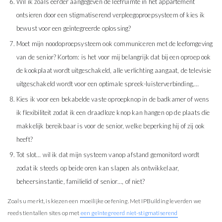
Wil ik zoals eerder aangegeven de leefruimte in het appartement
ontsieren door een stigmatiserend verpleegoproepsysteem of kies ik
bewust voor een geïntegreerde oplossing?
Moet mijn noodoproepsysteem ook communiceren met de leefomgeving
van de senior? Kortom: is het voor mij belangrijk dat bij een oproep ook
de kookplaat wordt uitgeschakeld, alle verlichting aangaat, de televisie
uitgeschakeld wordt voor een optimale spreek-luisterverbinding,…
Kies ik voor een bekabelde vaste oproepknop in de badkamer of wens
ik flexibiliteit zodat ik een draadloze knop kan hangen op de plaats die
makkelijk bereikbaar is voor de senior, welke beperking hij of zij ook
heeft?
Tot slot… wil ik dat mijn systeem vanop afstand gemonitord wordt
zodat ik steeds op beide oren kan slapen als ontwikkelaar,
beheersinstantie, familielid of senior…, of niet?
Zoals u merkt, is kiezen een moeilijke oefening. Met IPBuilding leverden we
reeds tientallen sites op met
een geïntegreerd niet-stigmatiserend