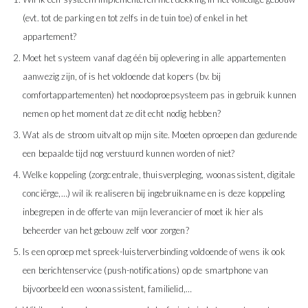
(evt. tot de parking en tot zelfs in de tuin toe) of enkel in het
appartement?
Moet het systeem vanaf dag één bij oplevering in alle appartementen
aanwezig zijn, of is het voldoende dat kopers (bv. bij
comfortappartementen) het noodoproepsysteem pas in gebruik kunnen
nemen op het moment dat ze dit echt nodig hebben?
Wat als de stroom uitvalt op mijn site. Moeten oproepen dan gedurende
een bepaalde tijd nog verstuurd kunnen worden of niet?
Welke koppeling (zorgcentrale, thuisverpleging, woonassistent, digitale
conciërge,…) wil ik realiseren bij ingebruikname en is deze koppeling
inbegrepen in de offerte van mijn leverancier of moet ik hier als
beheerder van het gebouw zelf voor zorgen?
Is een oproep met spreek-luisterverbinding voldoende of wens ik ook
een berichtenservice (push-notifications) op de smartphone van
bijvoorbeeld een woonassistent, familielid,…