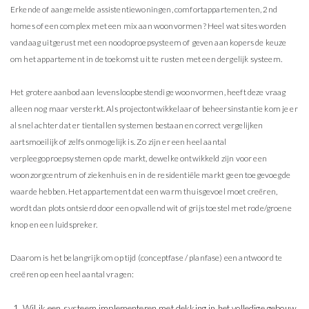
Erkende of aangemelde assistentiewoningen, comfortappartementen, 2nd
homes of een complex met een mix aan woonvormen? Heel wat sites worden
vandaag uitgerust met een noodoproepsysteem of geven aan kopers de keuze
om het appartement in de toekomst uit te rusten met een dergelijk systeem.
Het grotere aanbod aan levensloopbestendige woonvormen, heeft deze vraag
alleen nog maar versterkt. Als projectontwikkelaar of beheersinstantie kom je er
al snel achter dat er tientallen systemen bestaan en correct vergelijken
aartsmoeilijk of zelfs onmogelijk is. Zo zijn er een heel aantal
verpleegoproepsystemen op de markt, dewelke ontwikkeld zijn voor een
woonzorgcentrum of ziekenhuis en in de residentiële markt geen toegevoegde
waarde hebben. Het appartement dat een warm thuisgevoel moet creëren,
wordt dan plots ontsierd door een opvallend wit of grijs toestel met rode/groene
knop en een luidspreker.
Daarom is het belangrijk om op tijd (conceptfase / planfase) een antwoord te
creëren op een heel aantal vragen:
Wil ik een systeem implementeren met dekking in het volledige gebouw