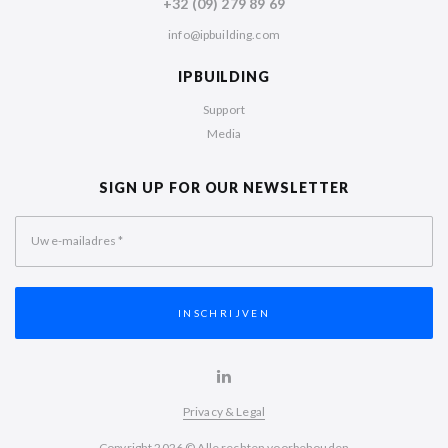
+32 (09) 279 89 69
info@ipbuilding.com
IPBUILDING
Support
Media
SIGN UP FOR OUR NEWSLETTER
Uw e-mailadres
*
Privacy & Legal
Copyright 2026 © Alle rechten voorbehouden