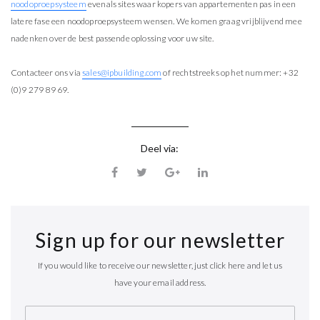
noodoproepsysteem
evenals sites waar kopers van appartementen pas in een
latere fase een noodoproepsysteem wensen. We komen graag vrijblijvend mee
nadenken over de best passende oplossing voor uw site.
Contacteer ons via
sales@ipbuilding.com
of rechtstreeks op het nummer: +32
(0)9 279 89 69.
Deel via:
Sign up for our newsletter
If you would like to receive our newsletter, just click here and let us
have your email address.