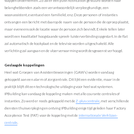
stappen ondernemen. Zo zal er een push notification gestuurd worden naar
belanghebbenden zoals een verantwoordelijk verpleegkundige, een
woonassistent, eventueel een familielid, enz. Deze personen of instanties
ontvangen een bericht met daarop de naam van de persoon die de oproep plaatst,
maar eveneens ook de locatie waar de persoon zich bevindt. Enkele tellen later
wordt een kwalitatief hoogstaande spreek-luisterverbinding opgestart. In de flat
zal automatisch de kookplaat en de televisie worden uitgeschakeld. Alle
verlichting zal aangaan en de vloerverwarming wordt desgewenst verhoogd.
Geslaagde koppelingen
Heel wat Groepen van Assistentiewoningen (GAW’s) worden vandaag
gekoppeld aan een alarm of zorgcentrale. Dit lijkt een evidentie, maar in de
praktijk blijft dit een technologische uitdaging voor heel wat systemen.
IPBuilding kan vandaag de koppeling maken met alle courante centrales of
instanties. Zo werd er reeds gekoppeld met de
Z-plus centrale
, met verschillende
diensten thuisverpleging en ontving IPBuilding enige tijd geleden haar Factory
Acceptence Test (FAT) voor de koppeling met de
internationale Verklizan-
centrale
.