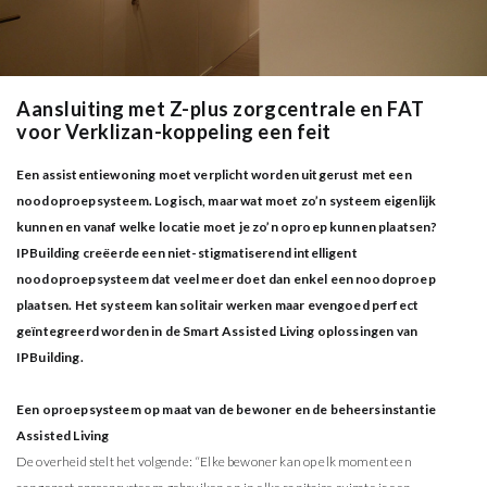
Aansluiting met Z-plus zorgcentrale en FAT
voor Verklizan-koppeling een feit
Een assistentiewoning moet verplicht worden uitgerust met een
noodoproepsysteem. Logisch, maar wat moet zo’n systeem eigenlijk
kunnen en vanaf welke locatie moet je zo’n oproep kunnen plaatsen?
IPBuilding creëerde een niet-stigmatiserend intelligent
noodoproepsysteem dat veel meer doet dan enkel een noodoproep
plaatsen. Het systeem kan solitair werken maar evengoed perfect
geïntegreerd worden in de Smart Assisted Living oplossingen van
IPBuilding.
Een oproepsysteem op maat van de bewoner en de beheersinstantie
Assisted Living
De overheid stelt het volgende: “Elke bewoner kan op elk moment een