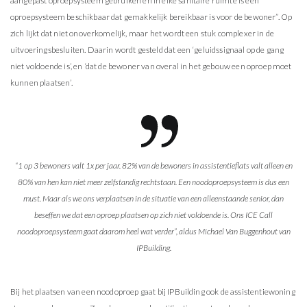
aangepast oproepsysteem gebruiken en in elke sanitaire ruimte is een
oproepsysteem beschikbaar dat gemakkelijk bereikbaar is voor de bewoner”. Op
zich lijkt dat niet onoverkomelijk, maar het wordt een stuk complexer in de
uitvoeringsbesluiten. Daarin wordt gesteld dat een ‘geluidssignaal op de gang
niet voldoende is’, en ‘dat de bewoner van overal in het gebouw een oproep moet
kunnen plaatsen’.
“1 op 3 bewoners valt 1x per jaar. 82% van de bewoners in assistentieflats valt alleen en
80% van hen kan niet meer zelfstandig rechtstaan. Een noodoproepsysteem is dus een
must. Maar als we ons verplaatsen in de situatie van een alleenstaande senior, dan
beseffen we dat een oproep plaatsen op zich niet voldoende is. Ons ICE Call
noodoproepsysteem gaat daarom heel wat verder”, aldus Michael Van Buggenhout van
IPBuilding.
Bij het plaatsen van een noodoproep gaat bij IPBuilding ook de assistentiewoning