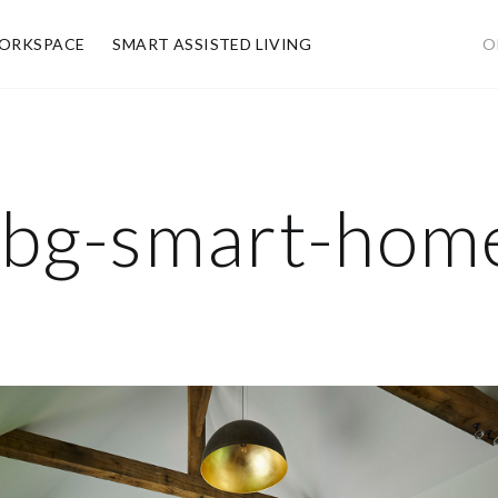
ORKSPACE
SMART ASSISTED LIVING
O
bg-smart-hom