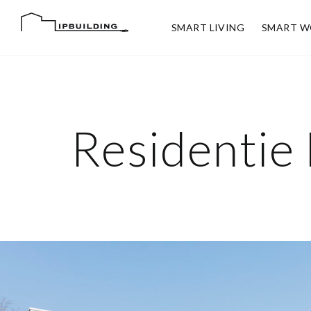
SMART LIVING
SMART W
Residentie