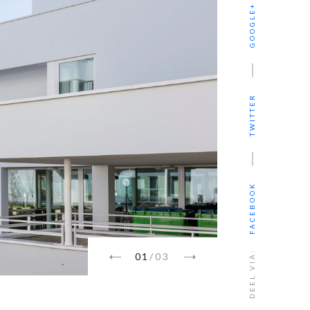
GOOGLE+
TWITTER
FACEBOOK
DEEL VIA:
01
/
03