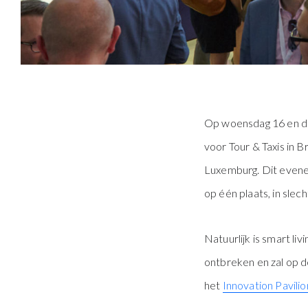
Op woensdag 16 en d
voor Tour & Taxis in B
Luxemburg. Dit evenem
op één plaats, in slec
Natuurlijk is smart li
ontbreken en zal op de
het
Innovation Pavil