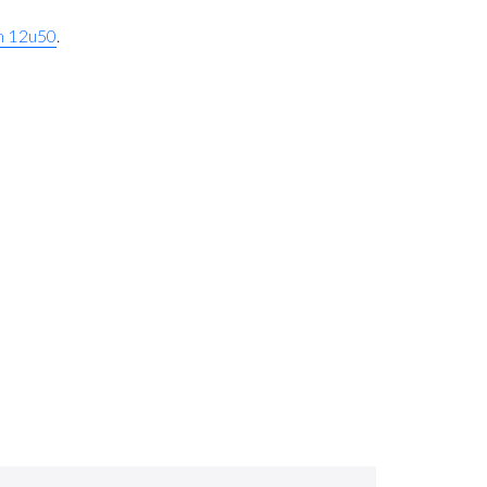
om 12u50
.