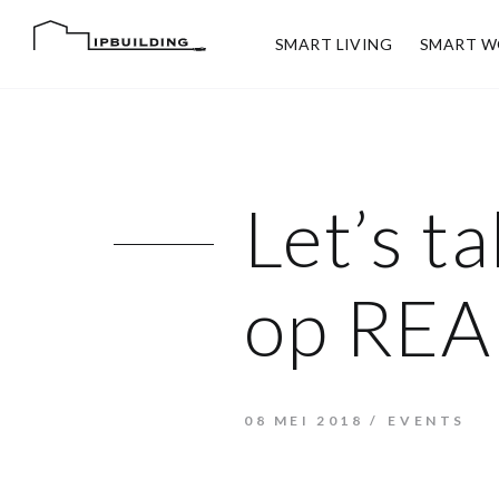
SMART LIVING
SMART W
Let’s ta
op REA
08 MEI 2018
EVENTS