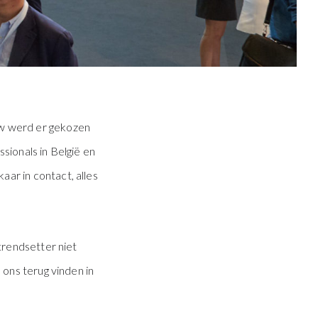
w werd er gekozen
sionals in België en
ar in contact, alles
trendsetter niet
 ons terug vinden in