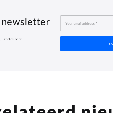
r newsletter
Your email address
*
 just click here
elateerd ni