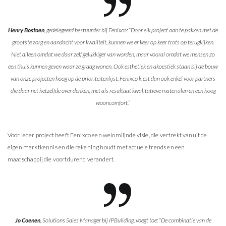
Henry Bostoen
, gedelegeerd bestuurder bij Fenixco: “Door elk project aan te pakken met de
grootste zorg en aandacht voor kwaliteit, kunnen we er keer op keer trots op terugkijken.
Niet alleen omdat we daar zelf gelukkiger van worden, maar vooral omdat we mensen zo
een thuis kunnen geven waar ze graag wonen. Ook esthetiek en akoestiek staan bij de bouw
van onze projecten hoog op de prioriteitenlijst. Fenixco kiest dan ook enkel voor partners
die daar net hetzelfde over denken, met als resultaat kwalitatieve materialen en een hoog
wooncomfort.”
Voor ieder project heeft Fenixco een welomlijnde visie, die vertrekt vanuit de
eigen marktkennis en die rekening houdt met actuele trends en een
maatschappij die voortdurend verandert.
Jo Coenen
, Solutions Sales Manager bij IPBuilding, voegt toe: “De combinatie van de