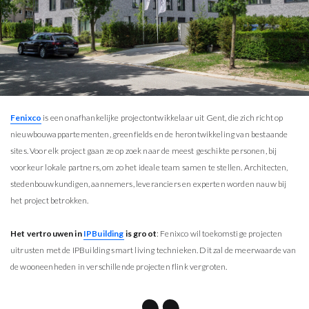
Fenixco
is een onafhankelijke projectontwikkelaar uit Gent, die zich richt op
nieuwbouwappartementen, greenfields en de herontwikkeling van bestaande
sites. Voor elk project gaan ze op zoek naar de meest geschikte personen, bij
voorkeur lokale partners, om zo het ideale team samen te stellen. Architecten,
stedenbouwkundigen, aannemers, leveranciers en experten worden nauw bij
het project betrokken.
Het vertrouwen in
IPBuilding
is groot
: Fenixco wil toekomstige projecten
uitrusten met de IPBuilding smart living technieken. Dit zal de meerwaarde van
de wooneenheden in verschillende projecten flink vergroten.