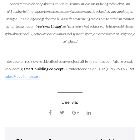
vooruitstrevende aanpak van Fenixco en de innovatieve smart living technieken van
IPBuilding leidt tot appartementen die beantwoorden aan de behoeften van vandaag én
morgen. IPBuilding draagt daartoe bij door de smart living trends om te zetten in realiteit
en laat je dus toe om ‘
real smart living’
zelf te ervaren. Het beheer van je leefwereld via een
gebruiksvriendelijk, betrouwbaar en universeel systeem geeft je meer comfort en vergroot je
veiligheid.”
Interesse om ook uw residentieel bouwproject uit te rusten tot een future proof,
volwaardig
smart building concept
? Contacteer ons via:
+32 (09) 279 89 69
of
sales@ipbuilding.com
.
Deel via: